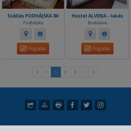
Szállás PODHÁJSKA 86
Hostel ALVENA - lakás
Podhájska
Bratislava
Foglalás
Foglalás
1
2
3