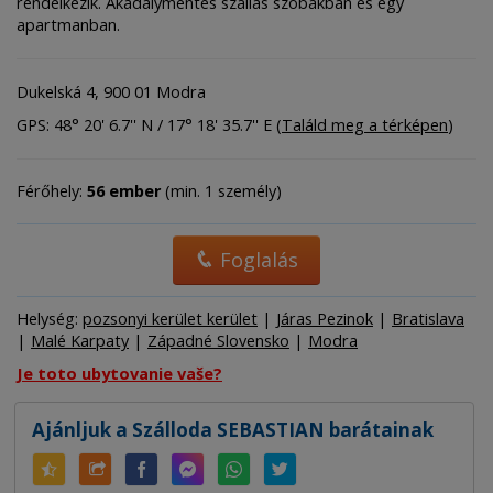
rendelkezik. Akadálymentes szállás szobákban és egy
apartmanban.
Dukelská 4, 900 01 Modra
GPS: 48° 20' 6.7'' N / 17° 18' 35.7'' E (
Találd meg a térképen
)
Férőhely:
56 ember
(min. 1 személy)
Foglalás
Helység:
pozsonyi kerület kerület
|
Járas Pezinok
|
Bratislava
|
Malé Karpaty
|
Západné Slovensko
|
Modra
Je toto ubytovanie vaše?
Ajánljuk a Szálloda SEBASTIAN barátainak