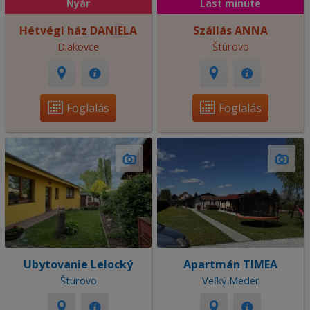
Nyár
Last minute
Hétvégi ház DANIELA
Szállás ANNA
Diakovce
Štúrovo
Foglalás
Foglalás
Ubytovanie Lelocký
Apartmán TIMEA
Štúrovo
Veľký Meder