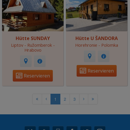
Hütte SUNDAY
Hütte U ŠANDORA
Liptov - Ružomberok -
Horehronie - Polomka
Hrabovo
Reservieren
Reservieren
1
2
3