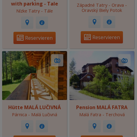
with parking - Tale
Západné Tatry - Orava -
Oravský Biely Potok
Nízke Tatry - Tále
Reservieren
Reservieren
Hütte MALÁ LUČIVNÁ
Pension MALÁ FATRA
Párnica - Malá Lučivná
Malá Fatra - Terchová