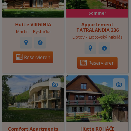
Sommer
Hütte VIRGINIA
Appartement
TATRALANDIA 336
Martin - Bystrička
Liptov - Liptovský Mikuláš
Reservieren
Reservieren
Comfort Apartments
Hütte ROHÁČE