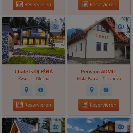
Reservieren
Reservieren
Chalets OLEŠNÁ
Pension ADMIT
Kysuce - Olešná
Malá Fatra - Terchová
Reservieren
Reservieren