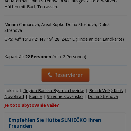
Aquatermal Dolná Strehová. 4 voll ausgestattete 5-Sitzer-
Hütten mit Bad, Terrassen.
Miriam Chmurová, Areál Kupko Dolná Strehová, Dolná
Strehová
GPS: 48° 15' 37.2'' N / 19° 28' 24.5'' E (
Finde an der Landkarte
)
Kapazität:
22 Personen
(min. 2 Personen)
Reservieren
Lokalität:
Region Banská Bystrica bezirke
|
Bezirk Veľký Krtíš
|
Novohrad
|
Poiplie
|
Stredné Slovensko
|
Dolná Strehová
Je toto ubytovanie vaše?
Empfehlen Sie Hütte SLNIEČKO Ihren
Freunden