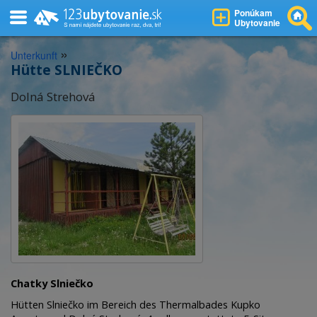
Ponúkam
Ubytovanie
»
Unterkunft
Hütte SLNIEČKO
Dolná Strehová
Chatky Slniečko
Hütten Slniečko im Bereich des Thermalbades Kupko