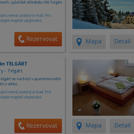
Apartm
ech. Lyžařské středisko SKI Telgárt
Ubytov
vání nemá zadaný e-mail. Pro
Hotel
olejte majiteli ubytování.
Kemp
Rezervovat
Mapa
Detail
án TELGÁRT
ry - Telgárt
elgárt se nachází v apartmánovém
t u vleku.
vání nemá zadaný e-mail. Pro
olejte majiteli ubytování.
Mapa
Detail
Rezervovat