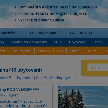
1. UBYTOVÁNÍ V KAŽDÉ LOKALITĚ NA SLOVENSKU
2. PŘÍMÉ KONTAKTY NA MAJITELE OBJEKTŮ
3. VYBERTE SI Z 3667 NABÍDEK
 návštěv
TOP ubytování
LAST MINUTE
ion
Ubytování v soukromí
Srub
Ubytovna
Camp
uxus
Dlouhodobě
Skupiny
Pes
Bazén
Sauna
Víř
Co? / Kd
ina (10 ubytování)
(10)
(2)
(6)
(37)
rtmán
|
Ubytovna
|
Srub
|
Všechny typy
Penzio
nal
Privát
ány POD VLEKOM ***
Chata
ry - Telgárt
Srub
pod vlekem *** jsou součástí
ort Telgárt a nabízejí ubytování v