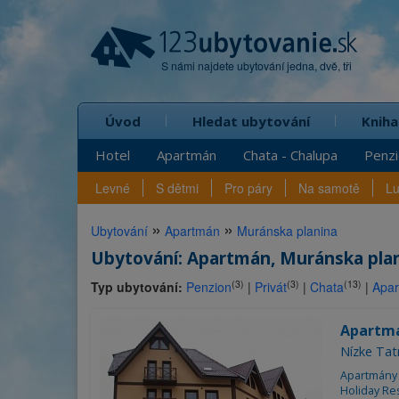
S námi najdete ubytování jedna, dvě, tři
Úvod
Hledat ubytování
Kniha
Hotel
Apartmán
Chata - Chalupa
Penz
Levné
S dětmi
Pro páry
Na samotě
L
»
»
Ubytování
Apartmán
Muránska planina
Ubytování: Apartmán, Muránska plan
(3)
(3)
(13)
Typ ubytování:
Penzion
|
Privát
|
Chata
|
Apa
Apartm
Nízke Tat
Apartmány 
Holiday Res