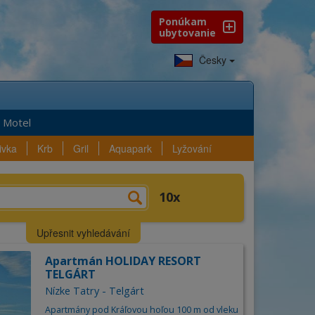
Ponúkam
ubytovanie
Česky
Motel
ivka
Krb
Gril
Aquapark
Lyžování
e?
Výběr
Vybavenost
10
n
Lokalita
Upřesnit vyhledávání
ezeno
10
ubytování
Kraj
Apartmán HOLIDAY RESORT
TELGÁRT
Okres
Nízke Tatry - Telgárt
Apartmány pod Kráľovou hoľou 100 m od vleku