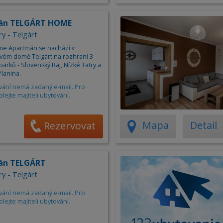
án TELGÁRT HOME
ry - Telgárt
me Apartmán se nachází v
ém domě Telgárt na rozhraní 3
arků - Slovenský Raj, Nízké Tatry a
lanina.
vání nemá zadaný e-mail. Pro
olejte majiteli ubytování.
Mapa
Detail
Rezervovat
án TELGÁRT
ry - Telgárt
vání nemá zadaný e-mail. Pro
olejte majiteli ubytování.