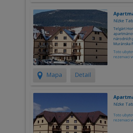
Apartm
Nízke Tat
Telgárt Ho
apartmánov
národních p
Muránska P
Toto ubyto
rezervaci v
Mapa
Detail
Apartm
Nízke Tat
Toto ubyto
rezervaci v