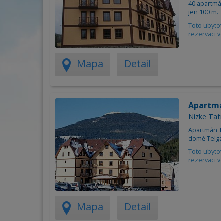
40 apartmán
jen 100 m.
Toto ubyto
rezervaci v
Mapa
Detail
Apartm
Nízke Tat
Apartmán T
domě Telgár
Toto ubyto
rezervaci v
Mapa
Detail