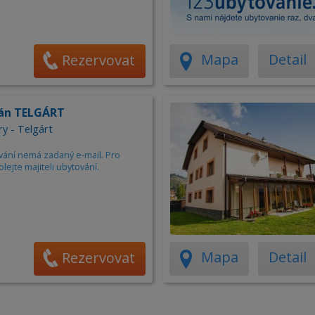
Mapa
Detail
Rezervovat
án TELGÁRT
ry - Telgárt
vání nemá zadaný e-mail. Pro
olejte majiteli ubytování.
Mapa
Detail
Rezervovat