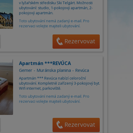
Obec
án
v lyžařském středisku Ski Telgárt. Možnosti
ubytování: studio, 1-pokojový apartmán, 2-
Cena za osobu / noc od
6
do
85
€
na
pokojový apartmán.
Toto ubytování nemá zadaný e-mail. Pro
rezervaci volejte majiteli ubytování.
Počet osob
–
+
Rezervovat
Apartmán ***REVÚCA
Gemer - Muránska planina - Revúca
Apartmán *** Revúca nabízí celoroční
ubytování. Kompletně zařízený 3-pokojový byt.
Wifi internet, parkoviště.
Toto ubytování nemá zadaný e-mail. Pro
rezervaci volejte majiteli ubytování.
Rezervovat