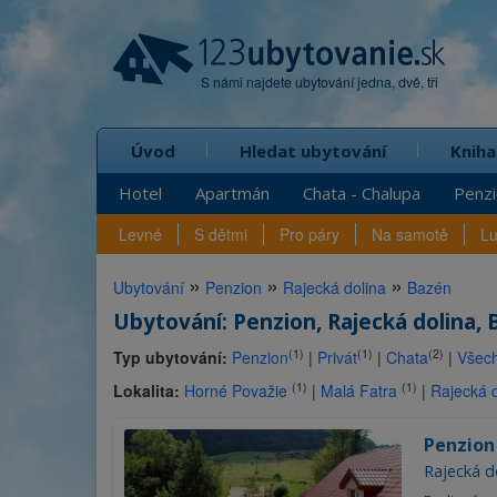
S námi najdete ubytování jedna, dvě, tři
Úvod
Hledat ubytování
Kniha
Hotel
Apartmán
Chata - Chalupa
Penz
Levné
S dětmi
Pro páry
Na samotě
L
»
»
»
Ubytování
Penzion
Rajecká dolina
Bazén
Ubytování: Penzion, Rajecká dolina, 
(1)
(1)
(2)
Typ ubytování:
Penzion
|
Privát
|
Chata
|
Všech
(1)
(1)
Lokalita:
Horné Považie
|
Malá Fatra
|
Rajecká d
Penzio
Rajecká do