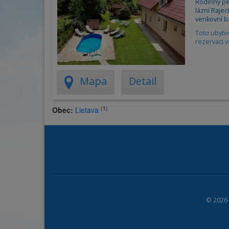
Rodinný pe
lázní Rajec
venkovní ba
Toto ubyto
rezervaci v
Mapa
Detail
(1)
Obec:
Lietava
© 2026