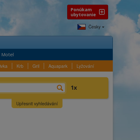
Ponúkam
ubytovanie
Česky
Motel
ivka
Krb
Gril
Aquapark
Lyžování
e?
Výběr
Vybavenost
1
n
Lokalita
Upřesnit vyhledávání
lezeno
1
ubytování
Kraj
Okres