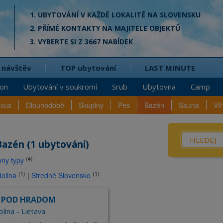
1. UBYTOVÁNÍ V KAŽDÉ LOKALITĚ NA SLOVENSKU
2. PŘÍMÉ KONTAKTY NA MAJITELE OBJEKTŮ
3. VYBERTE SI Z 3667 NABÍDEK
 návštěv
TOP ubytování
LAST MINUTE
ion
Ubytování v soukromí
Srub
Ubytovna
Camp
uxus
Dlouhodobě
Skupiny
Pes
Bazén
Sauna
Víř
Co? / Kd
Bazén (1 ubytování)
(4)
ny typy
Penzio
na
(1)
(1)
olina
|
Stredné Slovensko
Privát
Chata
n POD HRADOM
Srub
lina - Lietava