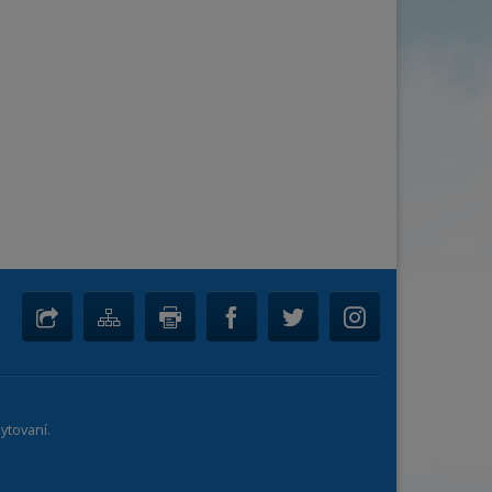
Obec
án
Cena za osobu / noc od
6
do
85
€
na
Počet osob
–
+
ytovaní.