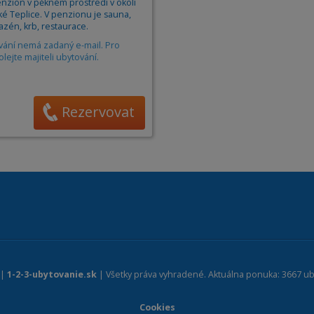
nzion v pěkném prostředí v okolí
Apartm
ké Teplice. V penzionu je sauna,
Ubytov
zén, krb, restaurace.
vání nemá zadaný e-mail. Pro
Hotel
olejte majiteli ubytování.
Kemp
Rezervovat
 |
1-2-3-ubytovanie.sk
| Všetky práva vyhradené. Aktuálna ponuka: 3667 ub
Cookies