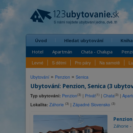
S námi najdete ubytování jedna, dvě, tři
Úvod
Hledat ubytování
Kniha
Hotel
Apartmán
Chata - Chalupa
Penz
Levné
S dětmi
Pro páry
Na samotě
L
»
»
Ubytování
Penzion
Senica
Ubytování: Penzion, Senica (3 ubytov
(3)
(1)
(3)
Typ ubytování:
Penzion
|
Privát
|
Chata
|
Apar
(3)
(3)
Lokalita:
Záhorie
|
Západné Slovensko
Penzion
Záhorie 