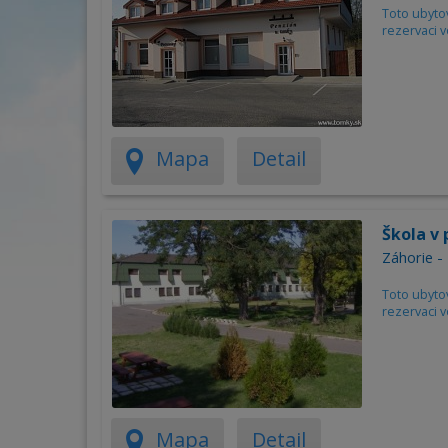
Toto ubyto
rezervaci v
Mapa
Detail
Škola v
Záhorie -
Toto ubyto
rezervaci v
Mapa
Detail