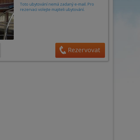
Obec
án
Toto ubytování nemá zadaný e-mail. Pro
rezervaci volejte majiteli ubytování.
Cena za osobu / noc od
6
do
85
€
na
Počet osob
–
+
Rezervovat