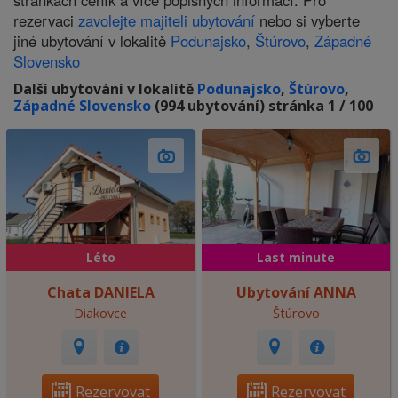
stránkách ceník a více popisných informací. Pro
rezervaci
zavolejte majiteli ubytování
nebo si vyberte
jiné ubytování v lokalitě
Podunajsko
,
Štúrovo
,
Západné
Slovensko
Další ubytování v lokalitě
Podunajsko
,
Štúrovo
,
Západné Slovensko
(994 ubytování) stránka 1 / 100
Léto
Last minute
Chata DANIELA
Ubytování ANNA
Diakovce
Štúrovo
Rezervovat
Rezervovat