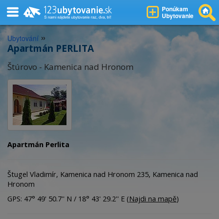
Ponúkam
Ubytovanie
»
Ubytování
Apartmán PERLITA
Štúrovo - Kamenica nad Hronom
Apartmán Perlita
Štugel Vladimír, Kamenica nad Hronom 235, Kamenica nad
Hronom
GPS: 47° 49' 50.7'' N / 18° 43' 29.2'' E (
Najdi na mapě
)