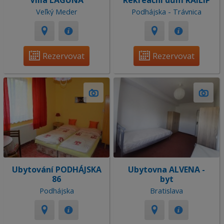
Villa LAGÚNA
Rekreační dům RAILIP
Veľký Meder
Podhájska - Trávnica
Rezervovat
Rezervovat
Ubytování PODHÁJSKA
Ubytovna ALVENA -
86
byt
Podhájska
Bratislava