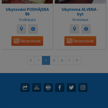
Ubytování PODHÁJSKA
Ubytovna ALVENA -
86
byt
Podhájska
Bratislava
Rezervovat
Rezervovat
1
2
3