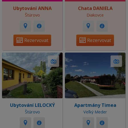
Ubytování ANNA
Chata DANIELA
Štúrovo
Diakovce
Rezervovat
Rezervovat
Ubytování LELOCKÝ
Apartmány Timea
Štúrovo
Veľký Meder