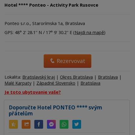
Hotel **** Ponteo - Activity Park Rusovce
Ponteo s.r.o., Starorímska 1a, Bratislava
GPS: 48° 2' 28.1'' N / 17° 9' 30.2'' E (
Najdi na mapě
)
Rezervovat
Lokalita:
Bratislavský kraj
|
Okres Bratislava
|
Bratislava
|
Malé Karpaty
|
Západné Slovensko
|
Bratislava
Je toto ubytovanie vaše?
Doporučte Hotel PONTEO **** svým
přátelům