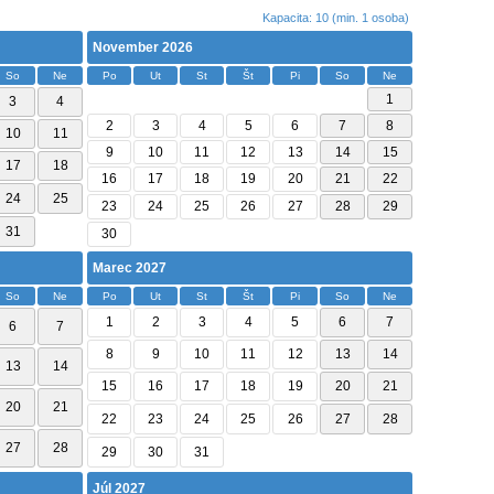
Kapacita: 10 (min. 1 osoba)
November 2026
So
Ne
Po
Ut
St
Št
Pi
So
Ne
1
3
4
2
3
4
5
6
7
8
10
11
9
10
11
12
13
14
15
17
18
16
17
18
19
20
21
22
24
25
23
24
25
26
27
28
29
31
30
Marec 2027
So
Ne
Po
Ut
St
Št
Pi
So
Ne
1
2
3
4
5
6
7
6
7
8
9
10
11
12
13
14
13
14
15
16
17
18
19
20
21
20
21
22
23
24
25
26
27
28
27
28
29
30
31
Júl 2027