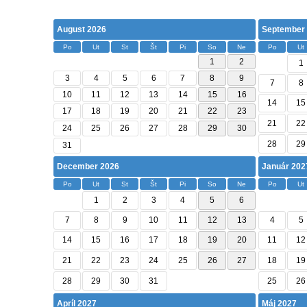
August 2026
September
Po
Ut
St
Št
Pi
So
Ne
Po
Ut
1
2
1
3
4
5
6
7
8
9
7
8
10
11
12
13
14
15
16
14
15
17
18
19
20
21
22
23
21
22
24
25
26
27
28
29
30
28
29
31
December 2026
Január 202
Po
Ut
St
Št
Pi
So
Ne
Po
Ut
1
2
3
4
5
6
7
8
9
10
11
12
13
4
5
14
15
16
17
18
19
20
11
12
21
22
23
24
25
26
27
18
19
28
29
30
31
25
26
Apríl 2027
Máj 2027