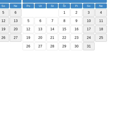
So
Ne
Po
Ut
St
Št
Pi
So
Ne
5
6
1
2
3
4
12
13
5
6
7
8
9
10
11
19
20
12
13
14
15
16
17
18
26
27
19
20
21
22
23
24
25
26
27
28
29
30
31