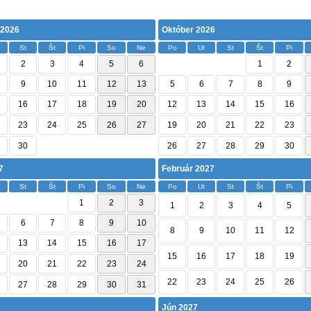
 2026
Október 2026
St
Št
Pi
So
Ne
Po
Ut
St
Št
Pi
2
3
4
5
6
1
2
9
10
11
12
13
5
6
7
8
9
16
17
18
19
20
12
13
14
15
16
23
24
25
26
27
19
20
21
22
23
30
26
27
28
29
30
7
Február 2027
St
Št
Pi
So
Ne
Po
Ut
St
Št
Pi
1
2
3
1
2
3
4
5
6
7
8
9
10
8
9
10
11
12
13
14
15
16
17
15
16
17
18
19
20
21
22
23
24
22
23
24
25
26
27
28
29
30
31
Jún 2027