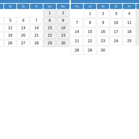
St
Št
Pi
So
Ne
Po
Ut
St
Št
Pi
1
2
1
2
3
4
5
6
7
8
9
7
8
9
10
11
12
13
14
15
16
14
15
16
17
18
19
20
21
22
23
21
22
23
24
25
26
27
28
29
30
28
29
30