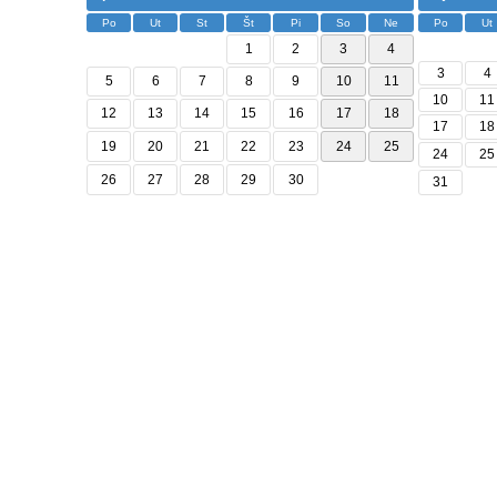
Po
Ut
St
Št
Pi
So
Ne
Po
Ut
1
2
3
4
3
4
5
6
7
8
9
10
11
10
11
12
13
14
15
16
17
18
17
18
19
20
21
22
23
24
25
24
25
26
27
28
29
30
31