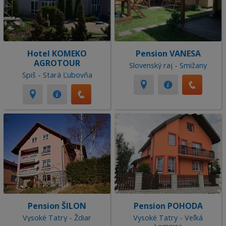
Hotel KOMEKO
Pension VANESA
AGROTOUR
Slovenský raj - Smižany
Spiš - Stará Ľubovňa
Pension ŠILON
Pension POHODA
Vysoké Tatry - Ždiar
Vysoké Tatry - Veľká