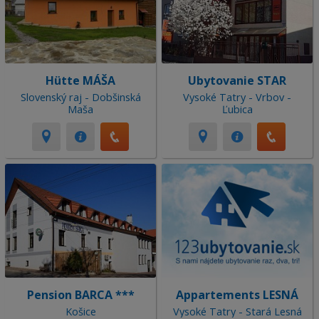
Hütte MÁŠA
Ubytovanie STAR
Slovenský raj - Dobšinská
Vysoké Tatry - Vrbov -
Maša
Ľubica
Pension BARCA ***
Appartements LESNÁ
Košice
Vysoké Tatry - Stará Lesná