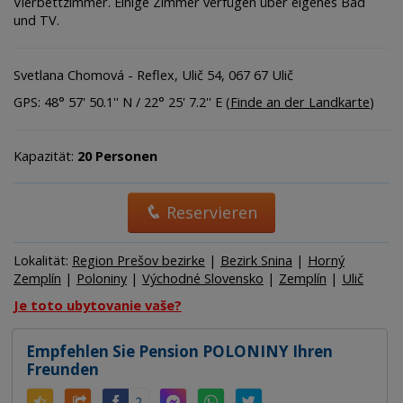
Vierbettzimmer. Einige Zimmer verfügen über eigenes Bad
und TV.
Svetlana Chomová - Reflex, Ulič 54, 067 67 Ulič
GPS: 48° 57' 50.1'' N / 22° 25' 7.2'' E (
Finde an der Landkarte
)
Kapazität:
20 Personen
Reservieren
Lokalität:
Region Prešov bezirke
|
Bezirk Snina
|
Horný
Zemplín
|
Poloniny
|
Východné Slovensko
|
Zemplín
|
Ulič
Je toto ubytovanie vaše?
Empfehlen Sie Pension POLONINY Ihren
Freunden
2