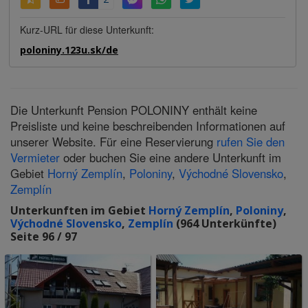
Kurz-URL für diese Unterkunft:
poloniny.123u.sk/de
Die Unterkunft Pension POLONINY enthält keine
Preisliste und keine beschreibenden Informationen auf
unserer Website. Für eine Reservierung
rufen Sie den
Vermieter
oder buchen Sie eine andere Unterkunft im
Gebiet
Horný Zemplín
,
Poloniny
,
Východné Slovensko
,
Zemplín
Unterkunften im Gebiet
Horný Zemplín
,
Poloniny
,
Východné Slovensko
,
Zemplín
(964 Unterkünfte)
Seite 96 / 97