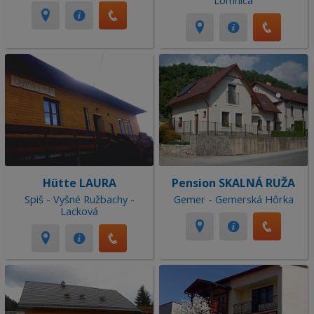
Lomnica
Hütte LAURA
Pension SKALNÁ RUŽA
Spiš - Vyšné Ružbachy -
Gemer - Gemerská Hôrka
Lacková