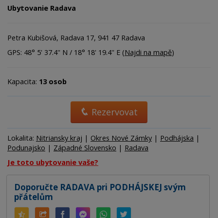
Ubytovanie Radava
Petra Kubišová, Radava 17, 941 47 Radava
GPS: 48° 5' 37.4'' N / 18° 18' 19.4'' E (
Najdi na mapě
)
Kapacita:
13 osob
Rezervovat
Lokalita:
Nitriansky kraj
|
Okres Nové Zámky
|
Podhájska
|
Podunajsko
|
Západné Slovensko
|
Radava
Je toto ubytovanie vaše?
Doporučte RADAVA pri PODHÁJSKEJ svým
přátelům