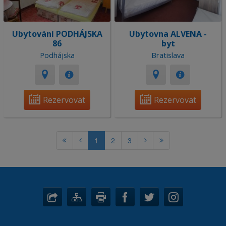
Ubytování PODHÁJSKA
Ubytovna ALVENA -
86
byt
Podhájska
Bratislava
Rezervovat
Rezervovat
1
2
3