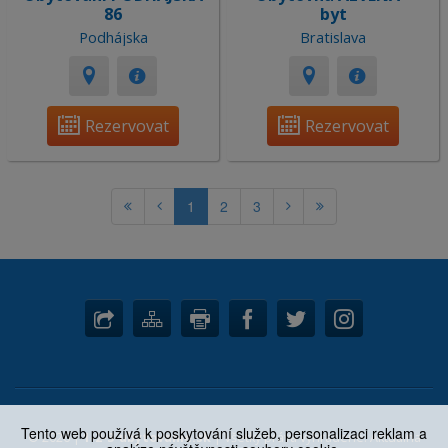
86
byt
Podhájska
Bratislava
Rezervovat
Rezervovat
1
2
3
Tento web používá k poskytování služeb, personalizaci reklam a
© 2026 |
1-2-3-ubytovanie.sk
| Všetky práva vyhradené. Aktuálna