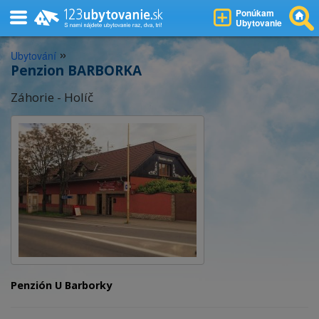
Ponúkam
Ubytovanie
»
Ubytování
Penzion BARBORKA
Záhorie - Holíč
Penzión U Barborky