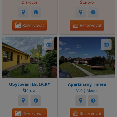
Diakovce
Štúrovo
Rezervovat
Rezervovat
Ubytování LELOCKÝ
Apartmány Timea
Štúrovo
Veľký Meder
Rezervovat
Rezervovat