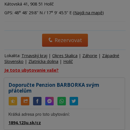
Kátovská 41, 908 51 Holíč
GPS: 48° 48' 29.8'' N / 17° 9' 45.5'' E (
Najdi na mapě
)
Rezervovat
Lokalita:
Trnavský kraj
|
Okres Skalica
|
Záhorie
|
Západné
Slovensko
|
Zlatnícka dolina
|
Holíč
Je toto ubytovanie vaše?
Doporučte Penzion BARBORKA svým
přátelům
Krátká adresa pro toto ubytování:
1894.123u.sk/cz