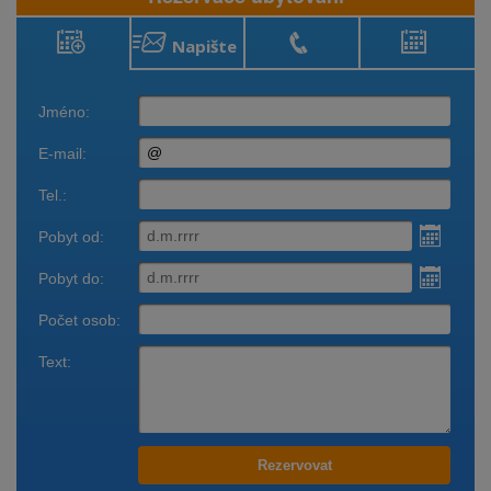
Napište
Rezervace
Zavolejte
Obsazenost
ubytování