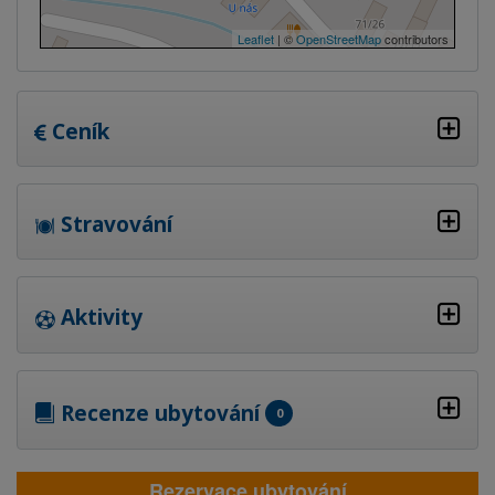
Leaflet
| ©
OpenStreetMap
contributors
Ceník
Stravování
Aktivity
Recenze ubytování
0
Rezervace ubytování