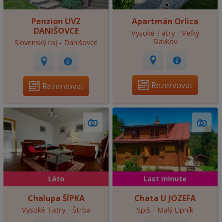
Penzion UVZ
Apartmán Orlica
DANIŠOVCE
Vysoké Tatry - Veľký
Slavkov
Slovenský raj - Danišovce
Rezervovat
Rezervovat
Léto
Last minute
Chalupa ŠÍPKA
Chata U JOZEFA
Vysoké Tatry - Štrba
Spiš - Malý Lipník