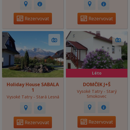
Rezervovat
Rezervovat
Léto
Holiday House SABALA
DOMČEK J+Š
1
Vysoké Tatry - Starý
Smokovec
Vysoké Tatry - Stará Lesná
Rezervovat
Rezervovat