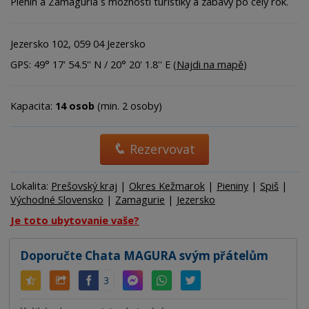
Pienin a Zamaguria s možností turistiky a zábavy po celý rok.
Jezersko 102, 059 04 Jezersko
GPS: 49° 17' 54.5'' N / 20° 20' 1.8'' E (
Najdi na mapě
)
Kapacita:
14 osob
(min. 2 osoby)
Rezervovat
Lokalita:
Prešovský kraj
|
Okres Kežmarok
|
Pieniny
|
Spiš
|
Východné Slovensko
|
Zamagurie
|
Jezersko
Je toto ubytovanie vaše?
Doporučte Chata MAGURA svým přátelům
3