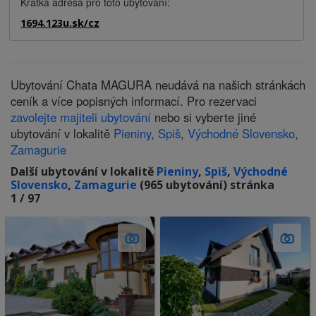
Krátká adresa pro toto ubytování:
1694.123u.sk/cz
Ubytování Chata MAGURA neudává na našich stránkách
ceník a více popisných informací. Pro rezervaci
zavolejte majiteli ubytování
nebo si vyberte jiné
ubytování v lokalitě
Pieniny
,
Spiš
,
Východné Slovensko
,
Zamagurie
Další ubytování v lokalitě
Pieniny
,
Spiš
,
Východné
Slovensko
,
Zamagurie
(965 ubytování) stránka
1 / 97