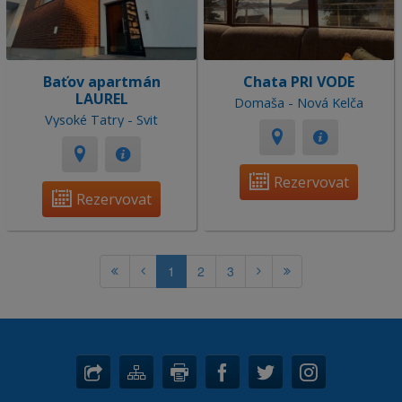
Baťov apartmán
Chata PRI VODE
LAUREL
Domaša - Nová Kelča
Vysoké Tatry - Svit
Rezervovat
Rezervovat
1
2
3