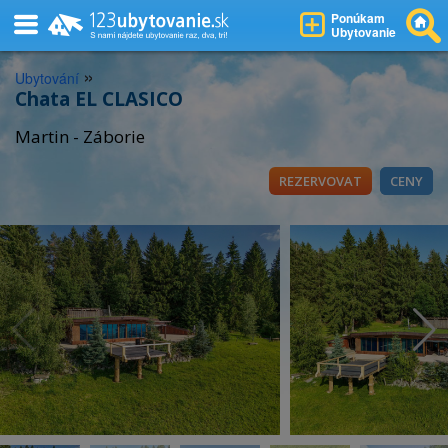
Ponúkam
Ubytovanie
»
Ubytování
Chata EL CLASICO
Martin - Záborie
REZERVOVAT
CENY