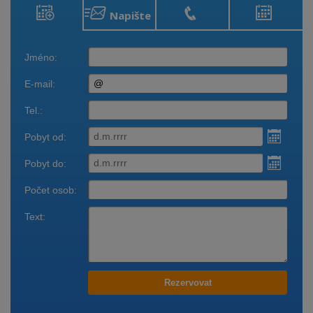
Napište
Rezervace
Zavolejte
Obsazenost
ubytování