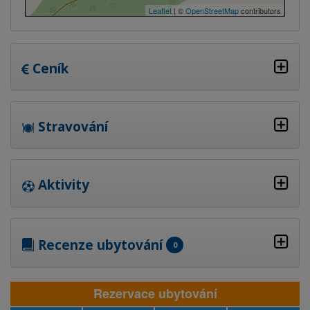
Leaflet
| ©
OpenStreetMap
contributors
Ceník
Stravování
Aktivity
Recenze ubytování
0
Rezervace ubytování