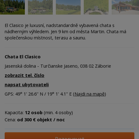
El Clasico je luxusní, nadstandardně vybavená chata s
nádherným výhledem. Jen 9 km od města Martin. Chata má
společenskou místnost, terasu a saunu.
Chata El Clasico
Jasenská dolina - Turčianske Jaseno, 038 02 Záborie
zobrazit tel. číslo
napsat ubytovateli
GPS: 49° 1' 26.6'' N / 19° 1' 4.1'' E (
Najdi na mapě
)
Kapacita:
12 osob
(min. 4 osoby)
Cena:
od 300 € objekt / noc