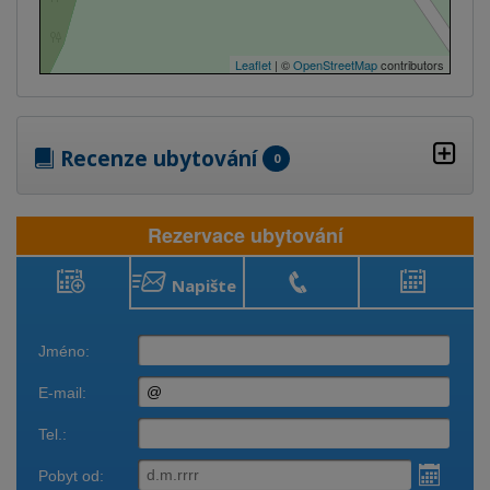
Leaflet
| ©
OpenStreetMap
contributors
Recenze ubytování
0
Rezervace ubytování
Napište
Rezervace
Zavolejte
Obsazenost
ubytování