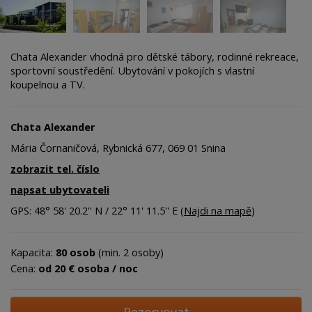
Chata Alexander vhodná pro dětské tábory, rodinné rekreace,
sportovní soustředění. Ubytování v pokojích s vlastní
koupelnou a TV.
Chata Alexander
Mária Čornaničová, Rybnická 677, 069 01 Snina
zobrazit tel. číslo
napsat ubytovateli
GPS: 48° 58' 20.2'' N / 22° 11' 11.5'' E (
Najdi na mapě
)
Kapacita:
80 osob
(min. 2 osoby)
Cena:
od 20 € osoba / noc