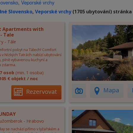
lovensko
,
Veporské vrchy
dné Slovensko
,
Veporské vrchy
(1705 ubytování) stránka 
 Apartments with
- Tale
ry - Tále
omfortní pobyt na Tálech! Comfort
 v Nízkých Tatrách nabízí ubytování
, plně vybavenou kuchyní a
m zdarma.
7 osob
(min. 1 osoba)
105 € objekt / noc
Mapa
Rezervovat
SUNDAY
 Ružomberok - Hrabovo
ay se nachází přímo v lyžařském a