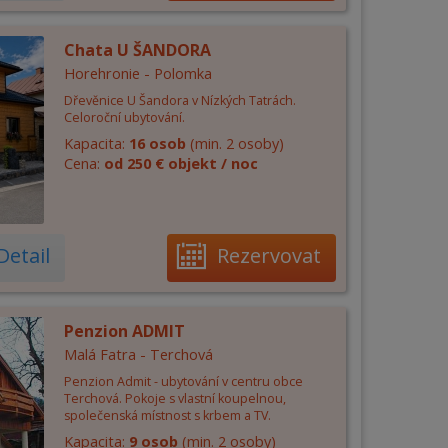
Chata U ŠANDORA
Horehronie - Polomka
Dřevěnice U Šandora v Nízkých Tatrách.
Celoroční ubytování.
Kapacita:
16 osob
(min. 2 osoby)
Cena:
od 250 € objekt / noc
Detail
Rezervovat
Penzion ADMIT
Malá Fatra - Terchová
Penzion Admit - ubytování v centru obce
Terchová. Pokoje s vlastní koupelnou,
společenská místnost s krbem a TV.
Kapacita:
9 osob
(min. 2 osoby)