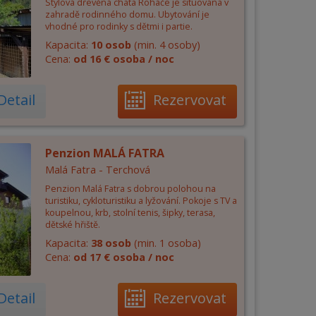
Stylová dřevěná chata Roháče je situována v
zahradě rodinného domu. Ubytování je
vhodné pro rodinky s dětmi i partie.
Kapacita:
10 osob
(min. 4 osoby)
Cena:
od 16 € osoba / noc
Detail
Rezervovat
Penzion MALÁ FATRA
Malá Fatra - Terchová
Penzion Malá Fatra s dobrou polohou na
turistiku, cykloturistiku a lyžování. Pokoje s TV a
koupelnou, krb, stolní tenis, šipky, terasa,
dětské hřiště.
Kapacita:
38 osob
(min. 1 osoba)
Cena:
od 17 € osoba / noc
Detail
Rezervovat