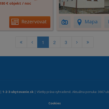
180 € objekt / noc
Rezervovat
Mapa
1
2
3
 |
1-2-3-ubytovanie.sk
| Všetky práva vyhradené. Aktuálna ponuka: 3667 ub
Cookies