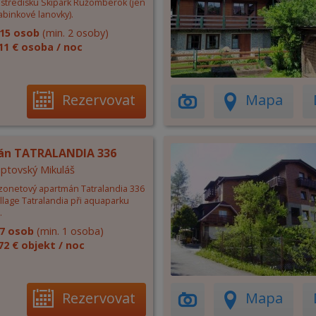
m středisku Skipark Ružomberok (jen
abinkové lanovky).
15 osob
(min. 2 osoby)
11 € osoba / noc
Rezervovat
Mapa
án TATRALANDIA 336
Liptovský Mikuláš
zonetový apartmán Tatralandia 336
illage Tatralandia při aquaparku
.
7 osob
(min. 1 osoba)
72 € objekt / noc
Rezervovat
Mapa