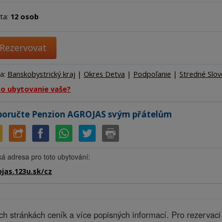
Ubytov
Hotel
ta:
12 osob
Kemp
Rezervovat
ta:
Banskobystrický kraj
|
Okres Detva
|
Podpoľanie
|
Stredné Slo
to ubytovanie vaše?
oručte Penzion AGROJAS svým přátelům
ká adresa pro toto ubytování:
jas.123u.sk/cz
 stránkách ceník a více popisných informací. Pro rezervac