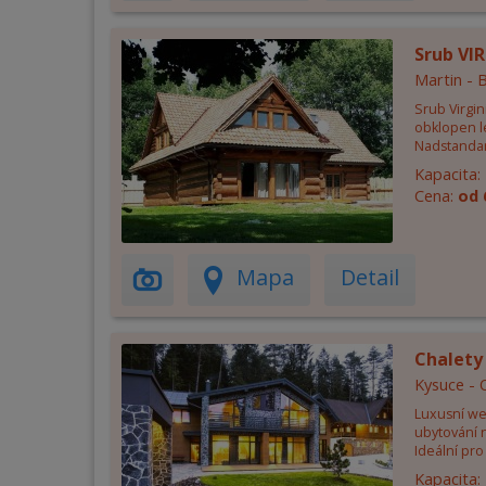
Srub VI
Martin - 
Srub Virgin
obklopen le
Nadstandar
Kapacita:
Cena:
od 
Mapa
Detail
Chalety
Kysuce - 
Luxusní wel
ubytování n
Ideální pro
Kapacita: