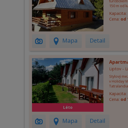
turistické
150 m od k
Kapacita:
Cena:
od 
Mapa
Detail
Apartm
Liptov - 
Stylový me
v Holiday V
Tatralandia
Kapacita:
Cena:
od 
Léto
Mapa
Detail