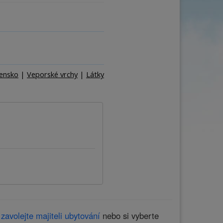
na
Počet osob
–
+
vensko
|
Veporské vrchy
|
Látky
i
zavolejte majiteli ubytování
nebo si vyberte