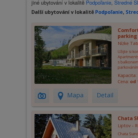
jiné ubytování v lokalitě
Podpoľanie
,
Stredné S
Další ubytování v lokalitě
Podpoľanie
,
Stre
Comfort
parking 
Nízke Tat
Užijte si k
Apartments
s balkonem
parkování
Kapacita:
Cena:
od 
Mapa
Detail
Chata 
Liptov -
Chata Sund