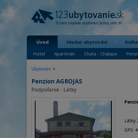
S námi najdete ubytování jedna, dvě, tři
Úvod
Hledat ubytování
Kniha
Hotel
Apartmán
Chata - Chalupa
Penz
»
Ubytování
Penzion AGROJAS
Podpoľanie - Látky
Penzi
Látky 
GPS: 48