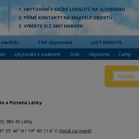
1. UBYTOVÁNÍ V KAŽDÉ LOKALITĚ NA SLOVENSKU
2. PŘÍMÉ KONTAKTY NA MAJITELE OBJEKTŮ
3. VYBERTE SI Z 3667 NABÍDEK
 návštěv
TOP ubytování
LAST MINUTE
ion
Ubytování v soukromí
Srub
Ubytovna
Camp
Co? / Kd
Penzio
Privát
ón a Pizzeria Látky
Chata
Srub
25, 985 45 Látky
Apartm
° 35' 40'' N / 19° 40' 11.6'' E (
Najdi na mapě
)