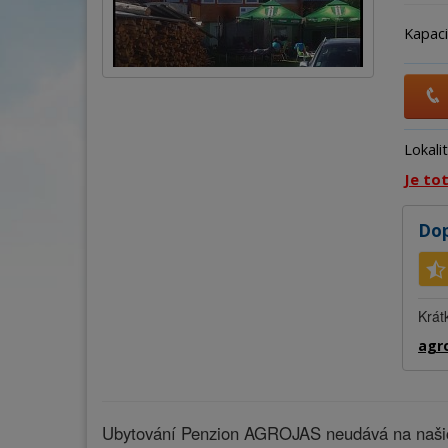
Kapaci
Lokali
Je to
Dop
Krát
agro
Ubytování Penzion AGROJAS neudává na našich