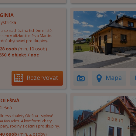
RGINIA
Bystrička
ia se nachází na tichém místě,
sem v blízkosti města Martin.
dní ubytování pro skupiny.
28 osob
(min. 10 osob)
650 € objekt / noc
Rezervovat
Mapa
 OLEŠNÁ
Olešná
lness chalety Olešná - stylové
a Kysucích. 4 komfortní chaty.
 páry, rodiny s dětmi i pro skupiny.
40 osob
(min. 2 osoby)