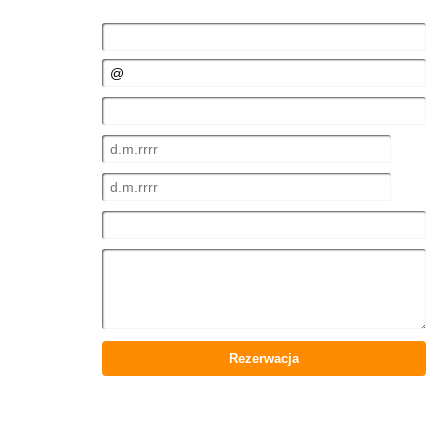
Imię
i nazwisko:
E-mail:
Tel.:
Przyjazd:
Wyjazd:
Osób:
Tekst:
Rezerwacja