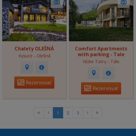
Chalety OLEŠNÁ
Comfort Apartments
with parking - Tale
Kysuce - Olešná
Nízke Tatry - Tále
Rezervovať
Rezervovať
1
2
3