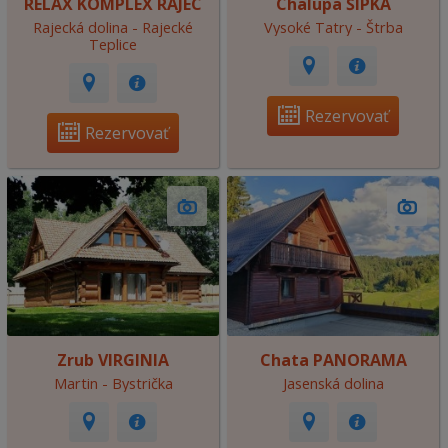
RELAX KOMPLEX RAJEC
Chalupa ŠÍPKA
Rajecká dolina - Rajecké
Vysoké Tatry - Štrba
Teplice
Rezervovať
Rezervovať
Zrub VIRGINIA
Chata PANORAMA
Martin - Bystrička
Jasenská dolina