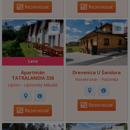
Rezervovať
Rezervovať
Leto
Apartmán
Drevenica U Šandora
TATRALANDIA 336
Horehronie - Polomka
Liptov - Liptovský Mikuláš
Rezervovať
Rezervovať