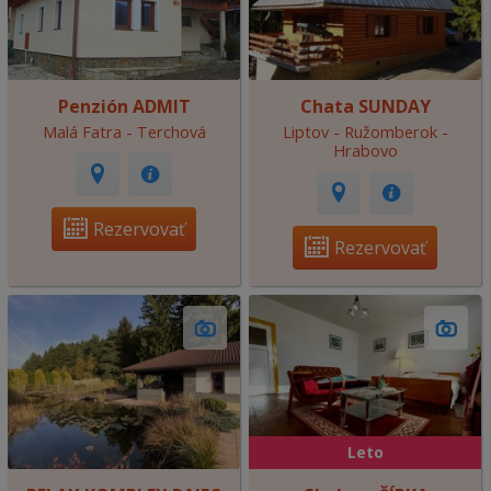
Penzión ADMIT
Chata SUNDAY
Malá Fatra - Terchová
Liptov - Ružomberok -
Hrabovo
Rezervovať
Rezervovať
Leto