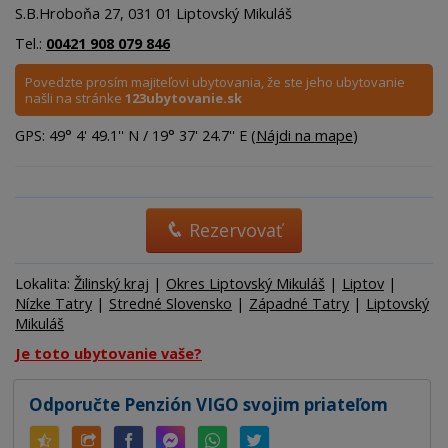
S.B.Hroboňa 27, 031 01 Liptovský Mikuláš
Tel.:
00421 908 079 846
Povedzte prosím majiteľovi ubytovania, že ste jeho ubytovanie
našli na stránke
123ubytovanie.sk
GPS: 49° 4' 49.1'' N / 19° 37' 24.7'' E (
Nájdi na mape
)
Rezervovať
Lokalita:
Žilinský kraj
|
Okres Liptovský Mikuláš
|
Liptov
|
Nízke Tatry
|
Stredné Slovensko
|
Západné Tatry
|
Liptovský
Mikuláš
Je toto ubytovanie vaše?
Odporučte Penzión VIGO svojim priateľom