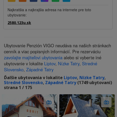
Najkratšia a najkrajšia adresa na internete pre toto
ubytovanie:
2580.123u.sk
Ubytovanie Penzión VIGO neudáva na našich stránkach
cenník a viac popisných informácií. Pre rezerváciu
zavolajte majiteľovi ubytovania
alebo si vyberte iné
ubytovanie v lokalite
Liptov
,
Nízke Tatry
,
Stredné
Slovensko
,
Západné Tatry
Ďalšie ubytovania v lokalite
Liptov
,
Nízke Tatry
,
Stredné Slovensko
,
Západné Tatry
(1749 ubytovaní)
strana 1 / 175