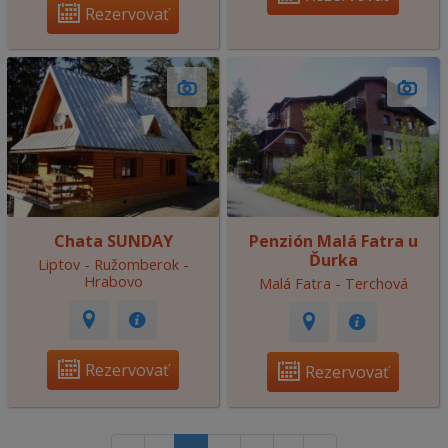
Rezervovať
Chata SUNDAY
Penzión Malá Fatra u
Ďurka
Liptov - Ružomberok -
Hrabovo
Malá Fatra - Terchová
Rezervovať
Rezervovať