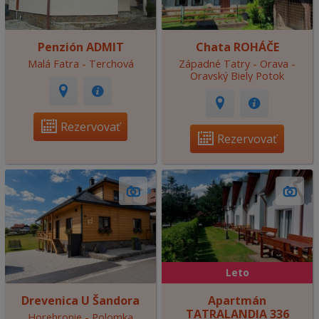
Penzión ADMIT
Chata ROHÁČE
Malá Fatra - Terchová
Západné Tatry - Orava -
Oravský Biely Potok
Rezervovať
Rezervovať
Leto
Drevenica U Šandora
Apartmán
TATRALANDIA 336
Horehronie - Polomka