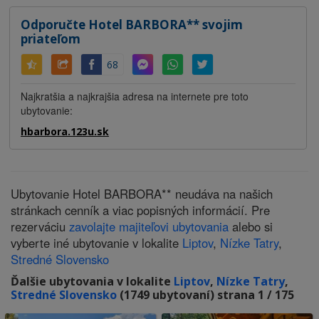
Odporučte Hotel BARBORA** svojim
priateľom
68
Najkratšia a najkrajšia adresa na internete pre toto
ubytovanie:
hbarbora.123u.sk
Ubytovanie Hotel BARBORA** neudáva na našich
stránkach cenník a viac popisných informácií. Pre
rezerváciu
zavolajte majiteľovi ubytovania
alebo si
vyberte iné ubytovanie v lokalite
Liptov
,
Nízke Tatry
,
Stredné Slovensko
Ďalšie ubytovania v lokalite
Liptov
,
Nízke Tatry
,
Stredné Slovensko
(1749 ubytovaní) strana 1 / 175