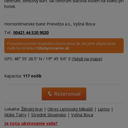
centrum, tenisový kurt. Ski centrum Bačova Roveň na svahu pri
hoteli.
Hornonitrianske bane Prievidza a.s., Vyšná Boca
Tel.:
00421 44 520 9020
Povedzte prosím majiteľovi ubytovania, že ste jeho ubytovanie
našli na stránke
123ubytovanie.sk
GPS: 48° 55' 28.5'' N / 19° 45' 9.6'' E (
Nájdi na mape
)
Kapacita:
117 osôb
Rezervovať
Lokalita:
Žilinský kraj
|
Okres Liptovský Mikuláš
|
Liptov
|
Nízke Tatry
|
Stredné Slovensko
|
Vyšná Boca
Je toto ubytovanie vaše?