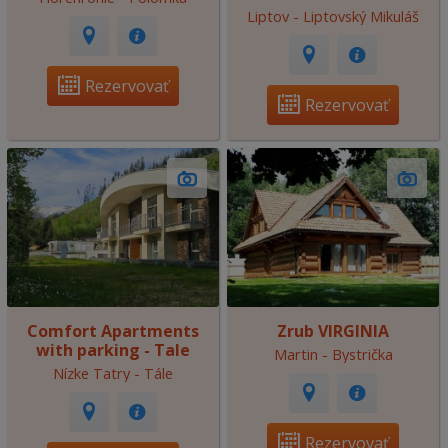
Liptov - Liptovský Mikuláš
Rezervovať
Rezervovať
Comfort Apartments
Zrub VIRGINIA
with parking - Tale
Martin - Bystrička
Nízke Tatry - Tále
Rezervovať