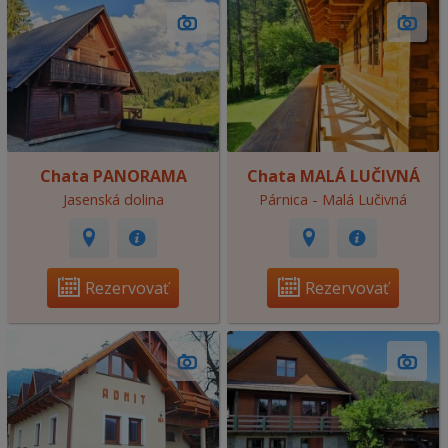
Chata PANORAMA
Chata MALÁ LUČIVNÁ
Jasenská dolina
Párnica - Malá Lučivná
Rezervovať
Rezervovať