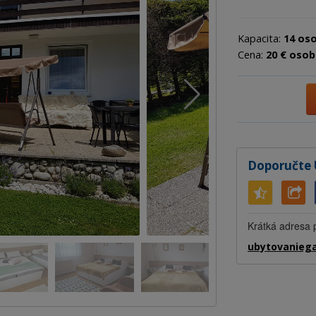
Kapacita:
14 os
Cena:
20 € osob
Doporučte 
Krátká adresa p
ubytovaniega