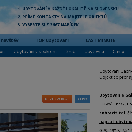
1. UBYTOVÁNÍ V KAŽDÉ LOKALITĚ NA SLOVENSKU
2. PŘÍMÉ KONTAKTY NA MAJITELE OBJEKTŮ
3. VYBERTE SI Z 3667 NABÍDEK
 návštěv
TOP ubytování
LAST MINUTE
ion
Ubytování v soukromí
Srub
Ubytovna
Camp
Ubytování Gabrie
Objekt se pronaj
Ubytovanie Gab
REZERVOVAT
CENY
Hlavná 16/32, 0
zobrazit tel. čí
napsat ubytova
GPS: 49° 8' 7.5'' N