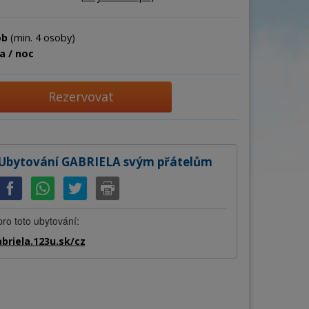
ob
(min. 4 osoby)
a / noc
Rezervovat
Ubytování GABRIELA svým přátelům
ro toto ubytování:
briela.123u.sk/cz