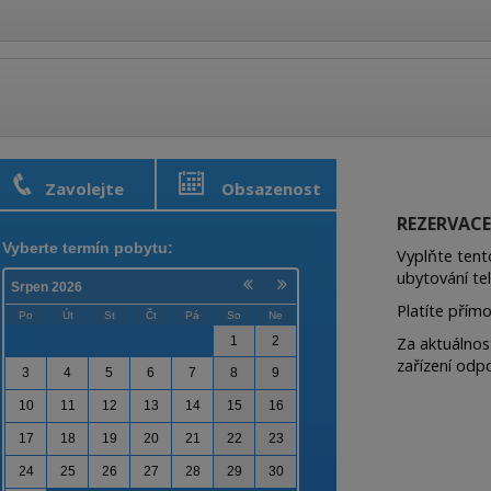
Zavolejte
Obsazenost
REZERVAC
Vyplňte tent
ubytování tel
Platíte přím
Za aktuálnos
zařízení odpo