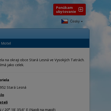
Ponúkam
ubytovanie
Česky
Motel
la na okraji obce Stará Lesná ve Vysokých Tatrách.
ímá jako celek.
riela
5952 Stará Lesná
slo
teli
 / 20° 18' 35.6'' E (
Najdi na mapě
)