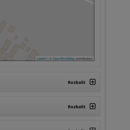
Leaflet
| ©
OpenStreetMap
contributors
Rozbalit
Rozbalit